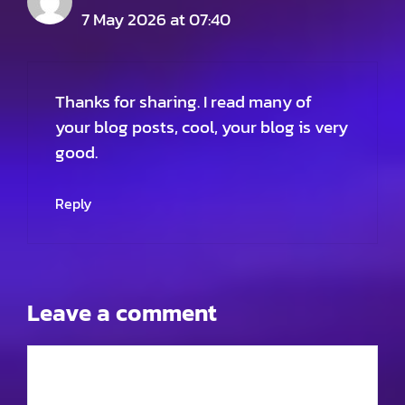
your blog posts, cool, your blog is very
good.
Reply
Leave a comment
Comment