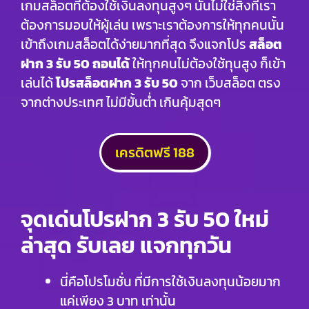
เกมสล็อตที่ต้องใช้เงินลงทุนสูงๆ นั่นไม่ใช่สิ่งที่เรา
ต้องการมอบให้ผู้เล่น เพราะเราต้องการให้ทุกคนนั้น
เข้าถึงเกมสล็อตได้ง่ายมากที่สุด จึงแจกโปร
สล็อต
ฝาก 3 รับ 50 ถอนได้
ให้ทุกคนไม่ต้องใช้ทุนสูง ก็เข้า
เล่นได้
โปรสล็อตฝาก 3 รับ 50
จาก
เว็บสล็อต ตรง
จากต่างประเทศ ไม่มีขั้นต่ำ
เกินคุ้มสุดๆ
เครดิตฟรี 188
จุดเด่นโปรฝาก 3 รับ 50 ใหม่
ล่าสุด รับเลย แจกทุกวัน
นี่คือโปรโมชั่น ที่มีการใช้เงินลงทุนน้อยมาก
แค่เพียง 3 บาท เท่านั้น