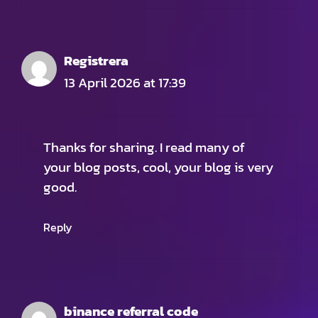
Thanks for sharing. I read many of
your blog posts, cool, your blog is very
good.
Reply
binance referral code
7 May 2026 at 07:40
Thanks for sharing. I read many of