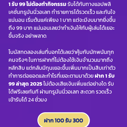
1 รับ 99 ไม่ต้องทํากิจกรรม
รับได้กับทางแอปพลิ
เคชั่นทรูมันนี่วอเลท ทำรายการได้รวดเร็ว และทันใจ
แน่นอน เริ่มต้นแค่เพียง 1 บาท แต่จะมีงบมากยิ่งขึ้น
ถึง 99 บาท แน่นอนเลยว่าทำเงินให้กับผู้เล่นได้เยอะ
ขึ้นจริง อย่าพลาด
โบนัสทดลองเล่นที่บอกได้เลยว่าคุ้มกับนักพนันทุก
คนจริงๆ ในการฝากที่ไม่ต้องใช้เงินจำนวนมากถึง
หลักสิบ แต่กลับมีทุนเยอะขึ้นเพิ่มมากเป็นสิบเท่าตัว
ทำการต่อยอดและกำไรที่เยอะตามมาด้วย
ฝาก 1 รับ
99 ล่าสุด 2025
ไม่ต้องเสียเงินเพิ่มแต่อย่างใด รับ
ได้ฟรีเลยทันที ผ่านทรูมันนี่วอเลท สะดวก รวดเร็ว
เข้ารับได้ 24 ชั่วมง
ฝาก 100 รับ 300