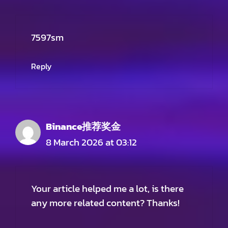
7597sm
Reply
Binance推荐奖金
8 March 2026 at 03:12
Your article helped me a lot, is there
any more related content? Thanks!