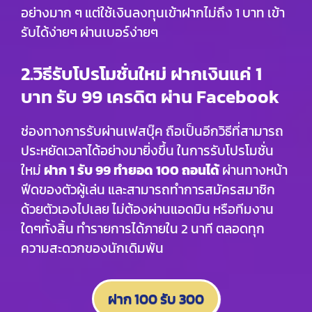
อย่างมาก ๆ แต่ใช้เงินลงทุนเข้าฝากไม่ถึง 1 บาท เข้า
รับได้ง่ายๆ ผ่านเบอร์ง่ายๆ
2.วิธีรับโปรโมชั่นใหม่ ฝากเงินแค่ 1
บาท รับ 99 เครดิต ผ่าน Facebook
ช่องทางการรับผ่านเฟสบุ๊ค ถือเป็นอีกวิธีที่สามารถ
ประหยัดเวลาได้อย่างมายิ่งขึ้น ในการรับโปรโมชั่น
ใหม่
ฝาก 1 รับ 99 ทํายอด 100 ถอนได้
ผ่านทางหน้า
ฟีดของตัวผู้เล่น และสามารถทำการสมัครสมาชิก
ด้วยตัวเองไปเลย ไม่ต้องผ่านแอดมิน หรือทีมงาน
ใดๆทั้งสิ้น ทำรายการได้ภายใน 2 นาที ตลอดทุก
ความสะดวกของนักเดิมพัน
ฝาก 100 รับ 300