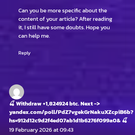
Can you be more specific about the
content of your article? After reading
it, I still have some doubts. Hope you
can help me.
Reply
🍒 Withdraw +1,824924 btc. Next ->
yandex.com/poll/PdZ7vgekGrNakuXZcpiB6b?
hs=912d12c9d2f4ed07ab1d1b6276f099a0& 🍒
19 February 2026 at 09:43