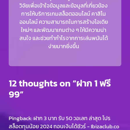
วิจัยเพื่อเข้าใจข้อมูลและข้อมูลที่เกี่ยวข้อง
การให้บริการเกมสล็อตออนไลน์ คาสิโน
ออนไลน์ ความสามารถในการสร้างไอเดีย
ใหม่ๆ และพัฒนาเกมต่าง ๆ ให้มีความน่า
สนใจ และช่วยทำกำไรจากการเล่นพนันได้
ง่ายมากยิ่งขึ้น
12 thoughts on “ฝาก 1 ฟรี
99”
Pingback:
ฝาก 3 บาท รับ 50 วอเลท ล่าสุด โปร
สล็อตทุนน้อย 2024 ถอนเงินได้ชัวร์ - Ibizaclub.co