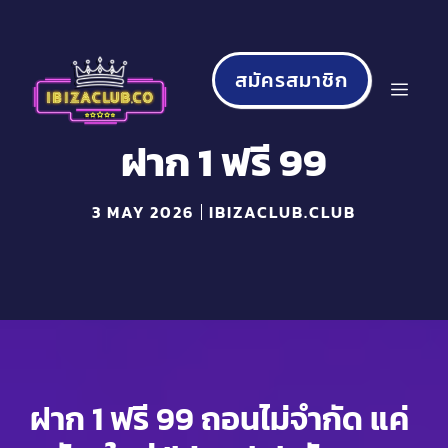
Skip
to
content
สมัครสมาชิก
MEN
ฝาก 1 ฟรี 99
3 MAY 2026
IBIZACLUB.CLUB
ฝาก 1 ฟรี 99 ถอนไม่จำกัด แค่