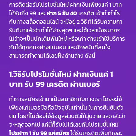
การติดต่อรับโปรโมชั่นใหม่ ฝากเงินเพียงแค่ 1 บาท
ได้รับถึง 99 และ
ฝาก 5 รับ 40
เครดิต เข้าทำกำไร
กับทางสล็อตออนไลน์ จะมีอยู่ 2 วิธี ที่ได้รับความกา
รันตีมาแล้วว่า ทำได้ง่ายสุดๆ และใช้เวลาน้อยมากๆ
ไม่ว่าจะเป็นนักเดิมพันใหม่ หรือเก่า ต่างเข้าใช้บริการ
กันได้ทุกคนอย่างแน่นอน และนักพนันที่สนใจ
สามารถทำตามได้เลยฝั่งด้านล่าง ดังนี้
1.วิธีรับโปรโมชั่นใหม่ ฝากเงินแค่ 1
บาท รับ 99 เครดิต ผ่านเบอร์
ทำการสมัครเข้ามาเป็นสมาชิกกับทางเรา โดยจะใช้
เพียงแค่เบอร์มือถือปัจจุบันเท่านั้น ในการยืนยันตัว
ตน โดยที่ไม่ต้องใช้ข้อมูลส่วนตัวให้วุ่นวาย และกลัวว่า
จะหลุดออกไป แค่นี้ก็รับไปได้เลยกับโปรโมชั่นใหม่
โปรฝาก 1 รับ 99 แค่สมัคร
ได้รับเครดิตเพิ่มที่เยอะ