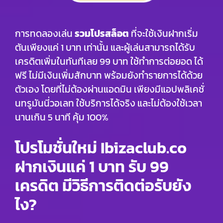
การทดลองเล่น
รวมโปรสล็อต
ที่จะใช้เงินฝากเริ่ม
ตันเพียงแค่ 1 บาท เท่านั้น และผู้เล่นสามารถได้รับ
เครดิตเพิ่มในทันทีเลย 99 บาท ใช้ทำการต่อยอด ได้
ฟรี ไม่มีเงินเพิ่มสักบาท พร้อมยังทำรายการได้ด้วย
ตัวเอง โดยที่ไม่ต้องผ่านแอดมิน เพียงมีแอปพลิเคชั่
นทรูมันนี่วอเลท ใช้บริการได้จริง และไม่ต้องใช้เวลา
นานเกิน 5 นาที คุ้ม 100%
โปรโมชั่นใหม่ Ibizaclub.co
ฝากเงินแค่ 1 บาท รับ 99
เครดิต มีวิธีการติดต่อรับยัง
ไง?