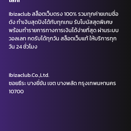
Ibizaclub สล็อตเว็บตรง 100% รวมทุกค่ายเกมชื่อ
ดัง ทำเงินสุดปังได้กับทุกเกม รับโบนัสสุดพิเศษ
พร้อมทำรายการทางการเงินได้ง่ายที่สุด ผ่านระบบ
วอลเลท กดรับได้ทุกวัน สล็อตเว็บแท้ ให้บริการทุก
วัน 24 ชั่วโมง
Ibizaclub.Co.,Ltd.
ซอยธีระ บางยี่ขัน เขต บางพลัด กรุงเทพมหานคร
10700