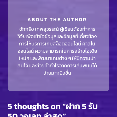
ABOUT THE AUTHOR
จักกริช เทพสุวรรณ์ ผู้เขียนต้องทำการ
วิจัยเพื่อเข้าใจข้อมูลและข้อมูลที่เกี่ยวข้อง
การให้บริการเกมสล็อตออนไลน์ คาสิโน
ออนไลน์ ความสามารถในการสร้างไอเดีย
ใหม่ๆ และพัฒนาเกมต่าง ๆ ให้มีความน่า
สนใจ และช่วยทำกำไรจากการเล่นพนันได้
ง่ายมากยิ่งขึ้น
5 thoughts on “ฝาก 5 รับ
50 วอเลท ล่าสุด”