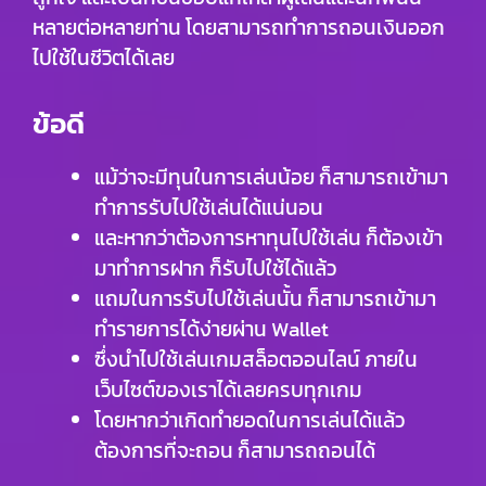
หลายต่อหลายท่าน โดยสามารถทำการถอนเงินออก
ไปใช้ในชีวิตได้เลย
ข้อดี
แม้ว่าจะมีทุนในการเล่นน้อย ก็สามารถเข้ามา
ทำการรับไปใช้เล่นได้แน่นอน
และหากว่าต้องการหาทุนไปใช้เล่น ก็ต้องเข้า
มาทำการฝาก ก็รับไปใช้ได้แล้ว
แถมในการรับไปใช้เล่นนั้น ก็สามารถเข้ามา
ทำรายการได้ง่ายผ่าน Wallet
ซึ่งนำไปใช้เล่นเกมสล็อตออนไลน์ ภายใน
เว็บไซต์ของเราได้เลยครบทุกเกม
โดยหากว่าเกิดทำยอดในการเล่นได้แล้ว
ต้องการที่จะถอน ก็สามารถถอนได้