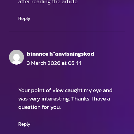
after reading the article.
Reply
binance h"anvisningskod
3 March 2026 at 05:44
Your point of view caught my eye and
was very interesting. Thanks. I have a
question for you.
Reply