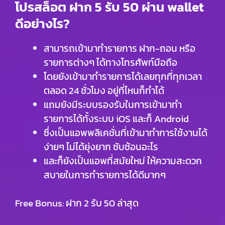
โปรสล็อต ฝาก 5 รับ 50 ผ่าน wallet
ดีอย่างไร?
สามารถเข้ามาทำรายการ ฝาก-ถอน หรือ
รายการต่างๆ ได้ทางโทรศัพท์มือถือ
โดยยังเข้ามาทำรายการได้เลยทุกที่ทุกเวลา
ตลอด 24 ชั่วโมง อยู่ที่ไหนก็ทำได้
แถมยังมีระบบรองรับในการเข้ามาทำ
รายการได้ทั้งระบบ iOS และก็ Android
ซึ่งเป็นแอพพลิเคชั่นที่เข้ามาทำการใช้งานได้
ง่ายๆ ไม่ได้ยุ่งยาก ซับซ้อนอะไร
และก็ยังเป็นแอพที่สมัยใหม่ ให้ความสะดวก
สบายในการทำรายการได้ดีมากๆ
Free Bonus:
ฝาก 2 รับ 50 ล่าสุด