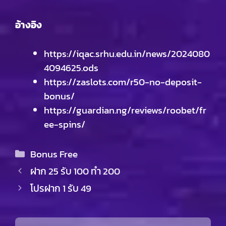
อ้างอิง
https://iqac.srhu.edu.in/news/2024080
4094625.ods
https://zaslots.com/r50-no-deposit-
bonus/
https://guardian.ng/reviews/roobet/fr
ee-spins/
Categories
Bonus Free
ฝาก 25 รับ 100 ทำ 200
โปรฝาก 1 รับ 49