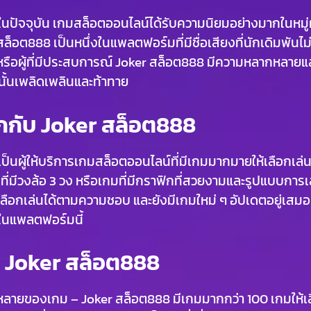
ในปัจจุบัน เกมสล็อตออนไลน์ได้รับความนิยมอย่างมากในหมู่ผู
็อต888 เป็นหนึ่งในแพลตฟอร์มที่มีชื่อเสียงที่นักเดิมพันไ
ม่หรือผู้ที่มีประสบการณ์ Joker สล็อต888 มีความหลากหลายแล
นนั้นเพลิดเพลินและท้าทาย
ักกับ Joker สล็อต888
ป็นผู้ให้บริการเกมสล็อตออนไลน์ที่มีเกมมากมายให้เลือกเล่น 
มีวงล้อ 3 วง หรือเกมที่มีกราฟิกที่สวยงามและรูปแบบการเล่
เลือกเล่นได้ตามความชอบ และยังมีเกมใหม่ ๆ อัปเดตอยู่เสมอ ท
ในแพลตฟอร์มนี้
ง Joker สล็อต888
ายของเกม – Joker สล็อต888 มีเกมมากกว่า 100 เกมให้เลื