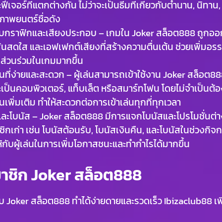
ฟีเจอร์ที่แตกต่างกัน ไม่ว่าจะเป็นธีมที่เกี่ยวกับตำนาน, นิทา
กภาพยนตร์ชื่อดัง
กราฟิกและเสียงประกอบ – เกมใน Joker สล็อต888 ถูกออก
ันสดใส และเอฟเฟกต์เสียงที่สร้างความตื่นเต้น ช่วยเพิ่มอ
นมีส่วนร่วมในเกมมากขึ้น
นที่ง่ายและสะดวก – ผู้เล่นสามารถเข้าใช้งาน Joker สล็อต8
จะเป็นคอมพิวเตอร์, แท็บเล็ต หรือสมาร์ทโฟน โดยไม่จำเป็นต
เพิ่มเติม ทำให้สะดวกต่อการเข้าเล่นทุกที่ทุกเวลา
นและโบนัส – Joker สล็อต888 มีการแจกโบนัสและโปรโมชั่นต่
ิกเก่า เช่น โบนัสต้อนรับ, โบนัสเงินคืน, และโบนัสในช่วงกิจก
ีให้กับผู้เล่นในการเพิ่มโอกาสชนะและทำกำไรได้มากขึ้น
มาชิก Joker สล็อต888
บ Joker สล็อต888 ทำได้ง่ายดายและรวดเร็ว
Ibizaclub88
เพ