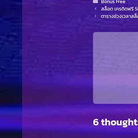
Categories
Bonus Free
สล็อต เครดิตฟรี 
ตารางช่วงเวลาสล
6 thought