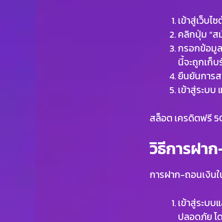
เข้าสู่เว็บ
คลิกปุ่ม “ส
กรอกข้อมูลส
นี้จะถูกเก็
ยืนยันการส
เข้าสู่ระบบ 
สล็อต เครดิตฟรี 5
วิธีการฝา
การฝาก-ถอนเงินใน 
เข้าสู่ระบ
ปลอดภัย โด