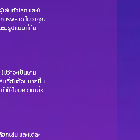
้เล่นทั่วโลก และใน
ม่ควรพลาด ไม่ว่าคุณ
ะมีรูปแบบที่ทัน
ไม่ว่าจะเป็นเกม
นที่ซับซ้อนมากขึ้น
ำให้ไม่มีความเบื่อ
อกเล่น และแต่ละ