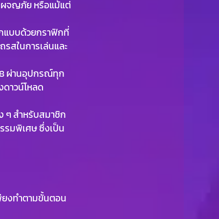
น, ผจญภัย หรือแม้แต่
แบบด้วยกราฟิกที่
รรถรสในการเล่นและ
88 ผ่านอุปกรณ์ทุก
้องดาวน์โหลด
าง ๆ สำหรับสมาชิก
รรมพิเศษ ซึ่งเป็น
ียงทำตามขั้นตอน