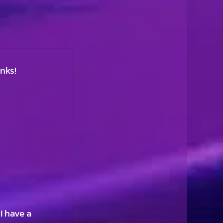
nks!
I have a