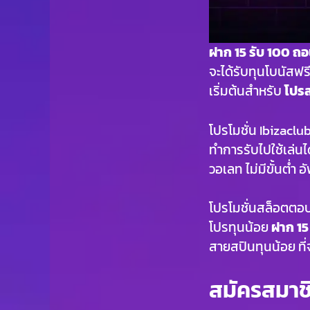
ฝาก 15 รับ 100 ถอน
จะได้รับทุนโบนัสฟรี
เริ่มต้นสำหรับ
โปรส
โปรโมชั่น
Ibizaclu
ทำการรับไปใช้เล่น
วอเลท ไม่มีขั้นต่ำ
โปรโมชั่นสล็อตตอ
โปรทุนน้อย
ฝาก 15 
สายสปินทุนน้อย ที่
สมัครสมาชิ