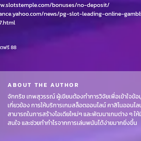
ww.slotstemple.com/bonuses/no-deposit/
inance.yahoo.com/news/pg-slot-leading-online-gambl
.html
ตฟรี 88
ABOUT THE AUTHOR
จักกริช เทพสุวรรณ์ ผู้เขียนต้องทำการวิจัยเพื่อเข้าใจข้อม
เกี่ยวข้อง การให้บริการเกมสล็อตออนไลน์ คาสิโนออนไล
สามารถในการสร้างไอเดียใหม่ๆ และพัฒนาเกมต่าง ๆ ให้ม
สนใจ และช่วยทำกำไรจากการเล่นพนันได้ง่ายมากยิ่งขึ้น