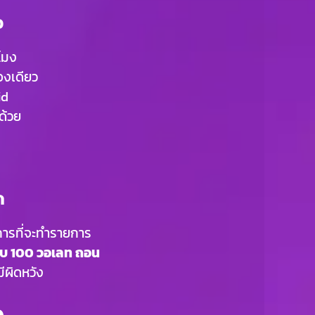
อ
วโมง
องเดียว
id
ด้วย
ด
การที่จะทำรายการ
ับ 100 วอเลท ถอน
มีผิดหวัง