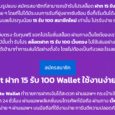
มรูปแบบ สมัครสมาชิกที่สามารถเข้ารับโปรสล็อต
ฝาก 15 รับ
 ๆ โดยที่ไม่ได้มีระบบการรับที่ยุ่งยากซับซ้อน ซึ่งก็เริ่มต้นได้
ับเลยโปรทุนน้อย
15 รับ 100 สมาชิกใหม่
เท่านั้น โปรรับง่าย 
ว็บตรง รับทุนฟรี แจกโปรโมชั่นสล็อต ผ่านทางเว็บไซต์ของเ
มีขั้นต่ำ รับโปร
สล็อตฝาก 15 รับ 100 เว็บตรง
ไปใช้เล่นอย่
ล่นได้เข้ามาทำการเล่นได้อย่างตั้งใจ โดยไม่ต้องเป็นกังวลอะไรเล
สมัครสมาชิก
 ฝาก 15 รับ 100 Wallet ใช้งานง่า
uto Wallet
ทำรายการฝากเงินได้สะดวก ผ่านแอพฯ กระเป๋าเงิ
ๆ 24 ชั่วโมง ผ่านแอพพลิเคชั่นบนโทรศัพท์มือถือ ผ่านทาง
เว
ง่าย ๆ ผ่านแอพฯ บนมือถือที่ใช้งานง่าย การันตีความปลอดภั