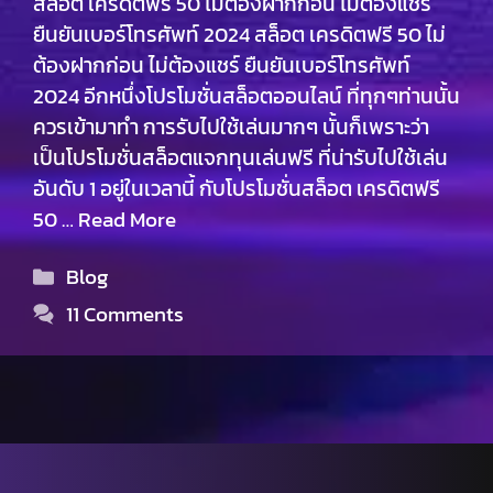
สล็อต เครดิตฟรี 50 ไม่ต้องฝากก่อน ไม่ต้องแชร์
ยืนยันเบอร์โทรศัพท์ 2024 สล็อต เครดิตฟรี 50 ไม่
ต้องฝากก่อน ไม่ต้องแชร์ ยืนยันเบอร์โทรศัพท์
2024 อีกหนึ่งโปรโมชั่นสล็อตออนไลน์ ที่ทุกๆท่านนั้น
ควรเข้ามาทำ การรับไปใช้เล่นมากๆ นั้นก็เพราะว่า
เป็นโปรโมชั่นสล็อตแจกทุนเล่นฟรี ที่น่ารับไปใช้เล่น
อันดับ 1 อยู่ในเวลานี้ กับโปรโมชั่นสล็อต เครดิตฟรี
50 …
Read More
Categories
Blog
11 Comments