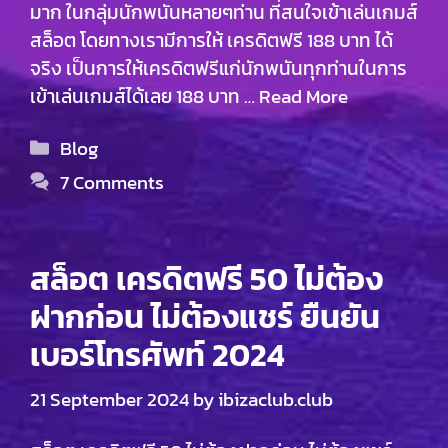
มาก ในกลุ่มนักพนันหลายๆท่าน ที่สนใจเข้าเล่นเกมส์
สล็อต โดยทางเรามีการให้ เครดิตฟรี 188 บาท ได้
จริง เป็นการให้เครดิตฟรีแก่นักพนันทุกท่านในการ
เข้าเล่นเกมส์ได้เลย 188 บาท …
Read More
Categories
Blog
7 Comments
สล็อต เครดิตฟรี 50 ไม่ต้อง
ฝากก่อน ไม่ต้องแชร์ ยืนยัน
เบอร์โทรศัพท์ 2024
21 September 2024
by
ibizaclub.club