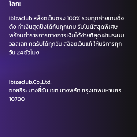
โลก!
Ibizaclub สล็อตเว็บตรง 100% รวมทุกค่ายเกมชื่อ
ดัง ทำเงินสุดปังได้กับทุกเกม รับโบนัสสุดพิเศษ
พร้อมทำรายการทางการเงินได้ง่ายที่สุด ผ่านระบบ
วอลเลท กดรับได้ทุกวัน สล็อตเว็บแท้ ให้บริการทุก
วัน 24 ชั่วโมง
Ibizaclub.Co.,Ltd.
ซอยธีระ บางยี่ขัน เขต บางพลัด กรุงเทพมหานคร
10700