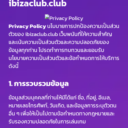
ibizaclub.club
Privacy Policy
นโบบายการปกป้องความเป็นส่วน
ตัวของ ibizaclub.club เว็บพนันที่ให้ความสำคัญ
และเน้นความเป็นส่วนตัวและความปลอดภัยของ
ข้อมูลทุกท่าน โปรดทำการทบทวนและยอมรับ
นโยบายความเป็นส่วนตัวและข้อกำหนดการให้บริการ
ดังนี้
1. การรวบรวมข้อมูล
ข้อมูลส่วนบุคคลที่ท่านให้มีได้แก่ ชื่อ, ที่อยู่, อีเมล,
หมายเลขโทรศัพท์, วันเกิด, และข้อมูลการระบุตัวตน
อื่น ๆ เพื่อให้เป็นไปตามข้อกำหนดทางกฎหมายและ
รับรองความปลอดภัยในการเล่นเกม